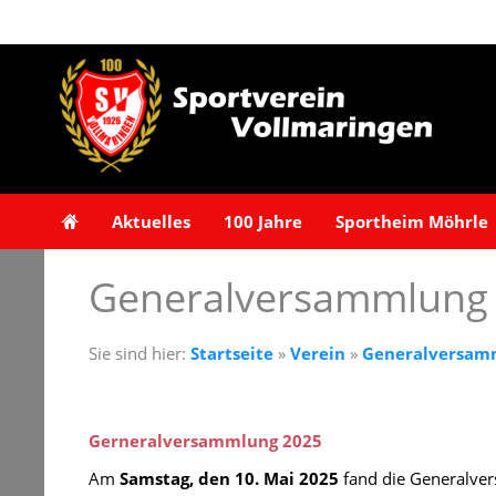
Aktuelles
100 Jahre
Sportheim Möhrle
Generalversammlung
Sie sind hier:
Startseite
»
Verein
»
Generalversam
Gerneralversammlung 2025
Am
Samstag, den 10. Mai 2025
fand
die Generalve