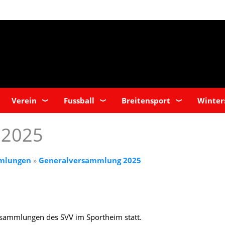
Verein
Fussball
Breitensport
Winter
 2025
mlungen
»
Generalversammlung 2025
rsammlungen des SVV im Sportheim statt.